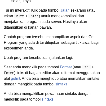
selanjutnya.
Tur ini interaktif. Klik pada tombol
Jalan
sekarang (atau
tekan
Shift
+
Enter
) untuk mengkompilasi dan
menjalankan program pada server. Hasilnya akan
ditampilkan di kanan bawah.
Contoh program tersebut menampilkan aspek dari Go.
Program yang ada di tur ditujukan sebagai titik awal bagi
eksperimen anda.
Ubah program tersebut dan jalankan lagi.
Saat anda mengklik pada tombol
Format
(atau
Ctrl
+
Enter
), teks di bagian editor akan diformat menggunakan
alat
gofmt
. Anda bisa menghidup atau mematikan sintaks
dengan mengklik pada tombol
sintaks
Anda bisa mengaktifkan pewarnaan sintaks dengan
mengklik pada tombol
sintaks
.